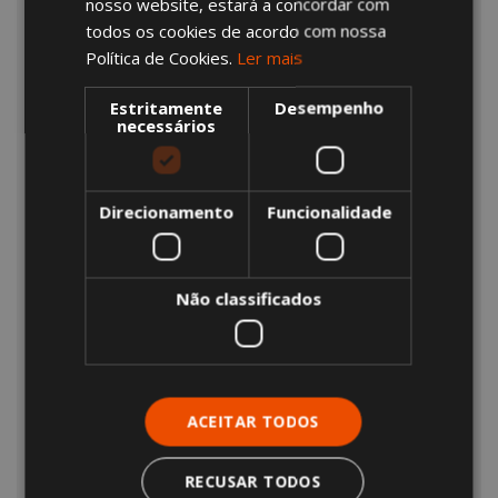
nosso website, estará a concordar com
todos os cookies de acordo com nossa
Política de Cookies.
Ler mais
Estritamente
Desempenho
necessários
Direcionamento
Funcionalidade
Não classificados
CONFORTO E ESTÉTICA
ACEITAR TODOS
O bem-estar e o desempenho dos seus funcionários
passam pela disponibilização de verdadeiros espaços
habitaveis acolhedores, elegantes, funcionais e
RECUSAR TODOS