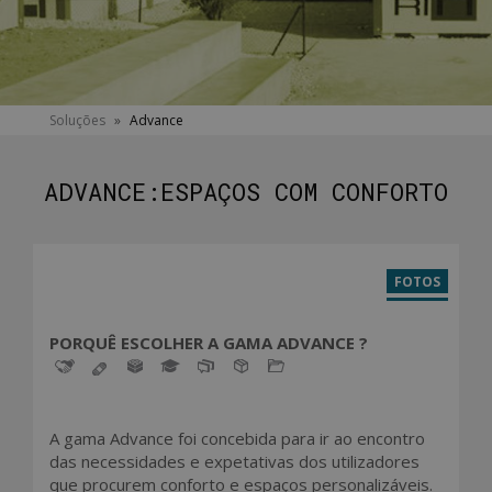
You
Soluções
»
Advance
are
here
ADVANCE:ESPAÇOS COM CONFORTO
Header
tabs
FOTOS
(ACTIVE
TAB)
PORQUÊ ESCOLHER A GAMA ADVANCE ?
A gama Advance foi concebida para ir ao encontro
das necessidades e expetativas dos utilizadores
que procurem conforto e espaços personalizáveis.