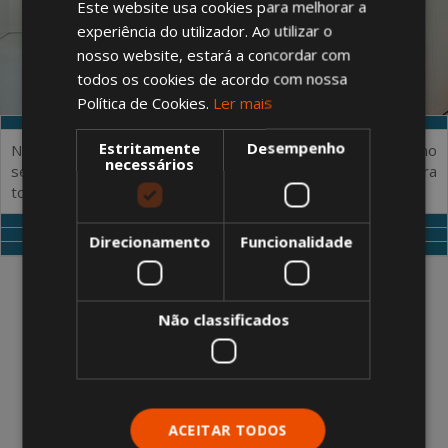
Este website usa cookies para melhorar a
experiência do utilizador. Ao utilizar o
nosso website, estará a concordar com
todos os cookies de acordo com nossa
Política de Cookies.
Ler mais
SOLUÇÃO DE ESPAÇO
Estritamente
Desempenho
Nos últimos anos, a Algeco tem realizado vários projetos no
necessários
setor desportivo, apresentando uma oferta completa para
todo o tipo de atividades ligadas ao desporto.
FLEXIBILIDADE E PERSONALIZAÇÃO
APLICAÇÕES
Direcionamento
Funcionalidade
RENTABILIDADE
Não classificados
A Algeco, pioneira e líder das construções
modulares, conta mais de 60 anos de
experiência no aluguer e venda de vestiários
prefabricados. Com a frota mais ampla do
ACEITAR TODOS
mercado, são já milhares de m2 entregues,