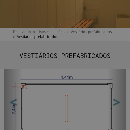
You
Bem-vindo
»
Usos e soluções
»
Vestiários prefabricados
»
Vestiários prefabricados
are
here
VESTIÁRIOS PREFABRICADOS
<
>