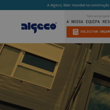
A Algeco, líder mundial na construçã
Tem um projeto
A NOSSA EQUIPA RES
SOLICITAR ORÇA
Skip
to
main
content