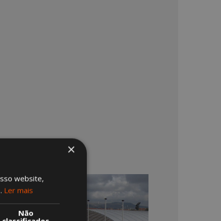
×
osso website,
s.
Ler mais
Não
classificados