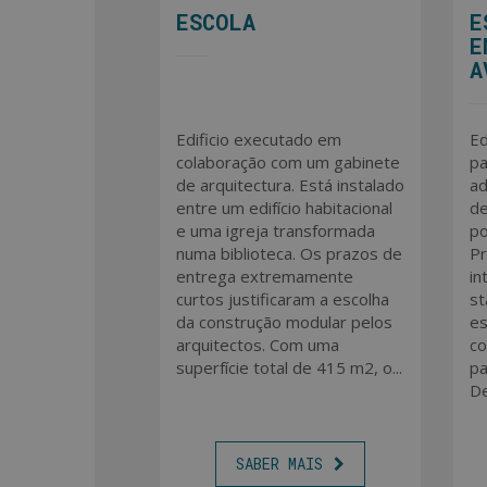
AMPLIAÇÃO
ESCOLA
E
ESCRITÓRIOS
E
EMPRESA DE
A
INDÚSTRIA
MARÍTIMA
Devido ao crescimento
Edificio executado em
Ed
acelerado das operações
colaboração com um gabinete
pa
desta reconhecida empresa
de arquitectura. Está instalado
ad
internacional da indústria
entre um edifício habitacional
de
marítima, as instalações
e uma igreja transformada
po
existentes, em Vila Nova de
numa biblioteca. Os prazos de
Pr
Cerveira, tornaram-se
entrega extremamente
in
insuficientes e, por isso, a
curtos justificaram a escolha
st
necessidade mais espaço,
da construção modular pelos
es
que continuasse a
arquitectos. Com uma
co
proporcionar as melhores
superfície total de 415 m2, o...
pa
condições de trabalho aos...
De
SABER MAIS
SABER MAIS