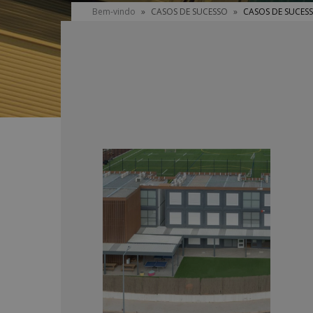
You
Bem-vindo
»
CASOS DE SUCESSO
»
CASOS DE SUCES
are
here