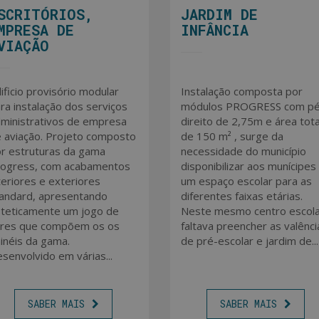
SCRITÓRIOS,
JARDIM DE
MPRESA DE
INFÂNCIA
VIAÇÃO
ificio provisório modular
Instalação composta por
ra instalação dos serviços
módulos PROGRESS com p
ministrativos de empresa
direito de 2,75m e área tota
 aviação. Projeto composto
de 150 m² , surge da
r estruturas da gama
necessidade do município
ogress, com acabamentos
disponibilizar aos munícipes
teriores e exteriores
um espaço escolar para as
andard, apresentando
diferentes faixas etárias.
teticamente um jogo de
Neste mesmo centro escola
res que compõem os os
faltava preencher as valênci
inéis da gama.
de pré-escolar e jardim de...
senvolvido em várias...
SABER MAIS
SABER MAIS