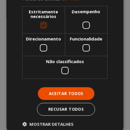
Estritamente
Desempenho
necessários
SABER MAIS
Direcionamento
Funcionalidade
SEGURANÇA
E PREVENÇÃO
DE
RISCOS
Não classificados
SABER MAIS
ACEITAR TODOS
ENERGIA
RECUSAR TODOS
MOSTRAR DETALHES