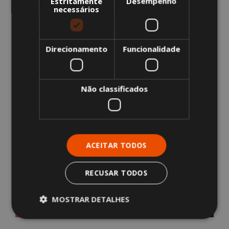
Estritamente
Desempenho
necessários
Direcionamento
Funcionalidade
SEGURANÇA
E PREVENÇÃO
DE
RISCOS
Não classificados
SABER MAIS
ACEITAR TODOS
ENERGIA
RECUSAR TODOS
SABER MAIS
MOSTRAR DETALHES