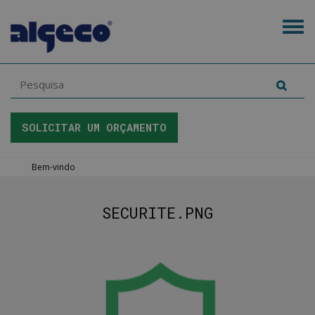
Skip
to
Tog
main
navi
content
SOLICITAR UM ORÇAMENTO
LIGUE PARA NÓS
You
Bem-vindo
are
here
SECURITE.PNG