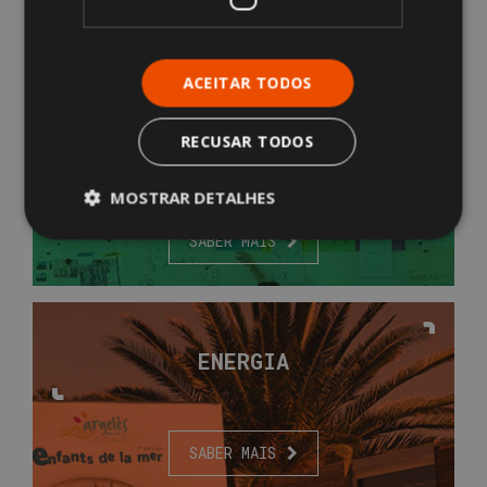
SABER MAIS
ACEITAR TODOS
RECUSAR TODOS
SEGURANÇA
E PREVENÇÃO
DE
RISCOS
MOSTRAR DETALHES
SABER MAIS
ENERGIA
SABER MAIS