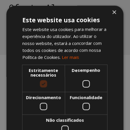
Oferta Algeco
×
Quais são as vantagens de um edifício modular?
Este website usa cookies
Alugam ou vendem?
Este website usa cookies para melhorar a
Asseguram o serviço pós-venda?
experiência do utilizador. Ao utilizar o
nosso website, estará a concordar com
RETOMAR LISTA DE FAQS
todos os cookies de acordo com nossa
Política de Cookies.
Ler mais
Estritamente
Desempenho
necessários
SERVIÇOS 360°
Direcionamento
Funcionalidade
CONFORTO E
ESTÉTICA
Não classificados