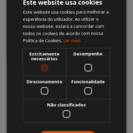
Este website usa cookies
assistência técnica quando necessário.
Tecnologia.
Sistemas que minimizam as
Este website usa cookies para melhorar a
perdas de eficiência na produção de
experiência do utilizador. Ao utilizar o
energia elétrica.
nosso website, estará a concordar com
Qualidade e segurança.
Todo o nosso
todos os cookies de acordo com nossa
equipamento está em conformidade com
Política de Cookies.
Ler mais
os padrões e regulamentos de segurança e
qualidade em vigor.
Variedade.
Estritamente
Diferentes níveis de potência
Desempenho
necessários
para atender a requisitos diferentes.
Resistência.
Desenhados para garantir o
pleno funcionamento perante condições
climatéricas adversas.
Direcionamento
Funcionalidade
Sustentabilidade.
O desenvolvimento
contínuo longo ao dos anos permite-nos,
agora, disponibilizar geradores com um
elevado grau de insonorização
Não classificados
O objetivo da Algeco é fornecer aos seus
clientes instalações modulares de qualidade e