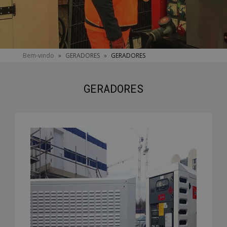
You
Bem-vindo
»
GERADORES
»
GERADORES
are
here
GERADORES