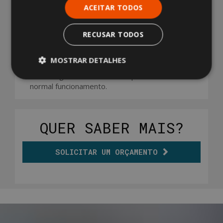
disponibilizar serviços que as tornem ainda
ACEITAR TODOS
mais funcionais. Esta exigência estimulou a
Algeco a implementar os geradores na sua
oferta, permitindo que qualquer instalação
RECUSAR TODOS
desenvolva a sua atividade em pleno
rendimento, desde o momento da entrega, e
MOSTRAR DETALHES
com a confiança de que através deste sistema
de emergência nada interromperá o seu
normal funcionamento.
QUER SABER MAIS?
SOLICITAR UM ORÇAMENTO