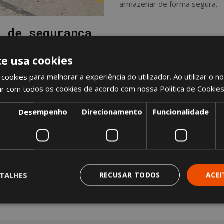
armazenar de forma segura.
r de segurança
viços acrescidos à contratação das construções modulares. As 
te usa cookies
sim como os sistemas de alarme e de videovigilância e os dete
cookies para melhorar a experiência do utilizador. Ao utilizar o n
ar com todos os cookies de acordo com nossa Política de Cookie
QUER SABER MAIS?
Desempenho
Direcionamento
Funcionalidade
SOLICITAR UM ORÇAMENTO
TALHES
RECUSAR TODOS
ACE