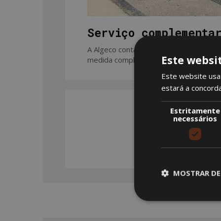
Serviço complementa
A Algeco conta com cada vez mais ser
Este websi
medida complementar de segurança, as
Este website usa 
estará a concord
Estritamente
necessários
MOSTRAR DE