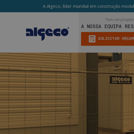
A Algeco, líder mundial em construção modul
Tem um projeto
A NOSSA EQUIPA RES
SOLICITAR ORÇA
Skip
to
main
content