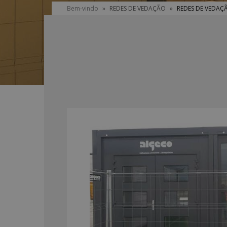
You
Bem-vindo
»
REDES DE VEDAÇÃO
»
REDES DE VEDAÇ
are
here